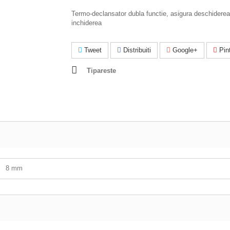
Termo-declansator dubla functie, asigura deschidere
inchiderea
Tweet
Distribuiti
Google+
Pint
Tipareste
8 mm