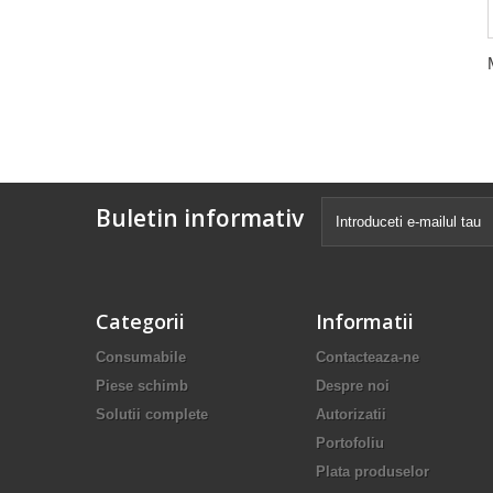
Buletin informativ
Categorii
Informatii
Consumabile
Contacteaza-ne
Piese schimb
Despre noi
Solutii complete
Autorizatii
Portofoliu
Plata produselor