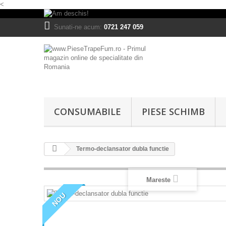
<
Sunati-ne acum:
0721 247 059
CONSUMABILE
PIESE SCHIMB
Termo-declansator dubla functie
Mareste
NOU