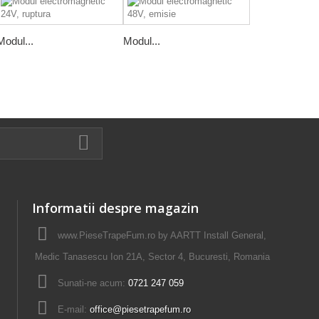
Modul...
Modul...
Informatii despre magazin
www.PieseTrapeFum.ro by AARTT Install General,
Medic Tanasescu Ion 21A, Sector 4, Bucuresti, Romania
Sunati-ne acum:
0721 247 059
E-mail:
office@piesetrapefum.ro