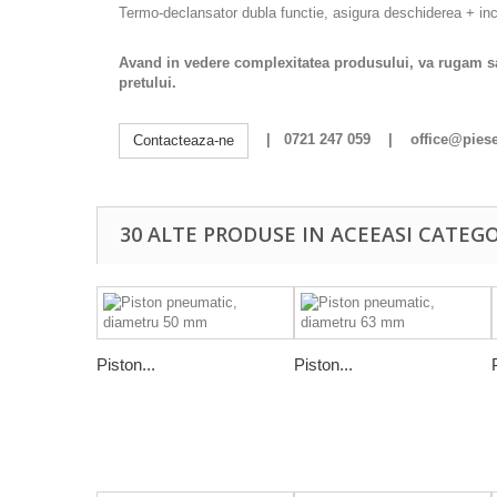
Termo-declansator dubla functie, asigura deschiderea + in
Avand in vedere complexitatea produsului, va rugam sa s
pretului.
| 0721 247 059 | office@pieset
Contacteaza-ne
30 ALTE PRODUSE IN ACEEASI CATEGO
Piston...
Piston...