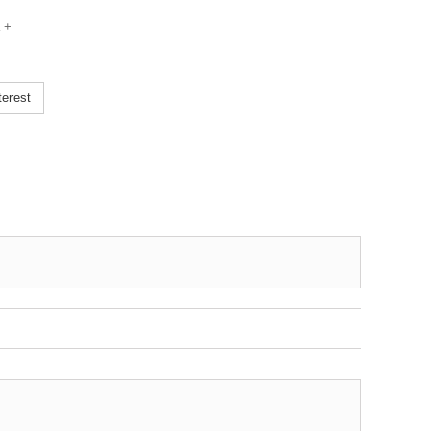
a +
erest