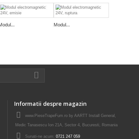
Modul...
Modul...
Informatii despre magazin
www.PieseTrapeFum.ro by AARTT Install General,
Medic Tanasescu Ion 21A, Sector 4, Bucuresti, Romania
Sunati-ne acum:
0721 247 059