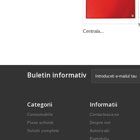
Centrala...
Buletin informativ
Categorii
Informatii
Consumabile
Contacteaza-ne
Piese schimb
Despre noi
Solutii complete
Autorizatii
Portofoliu