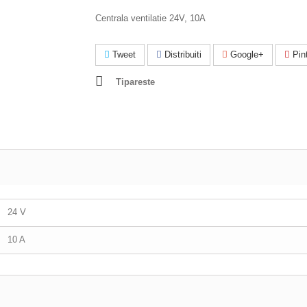
Centrala ventilatie 24V, 10A
Tweet
Distribuiti
Google+
Pint
Tipareste
24 V
10 A